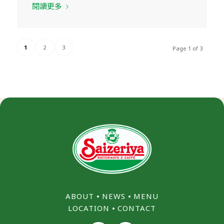
閱讀更多
1
2
3
Page 1 of 3
ABOUT
⦁
NEWS
⦁
MENU
LOCATION
⦁
CONTACT