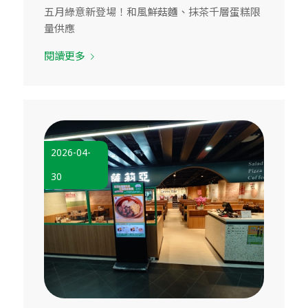
五月綠意新登場！和風鮮菇麵、抹茶千層蛋糕限
量供應
閱讀更多
2026-04-
30